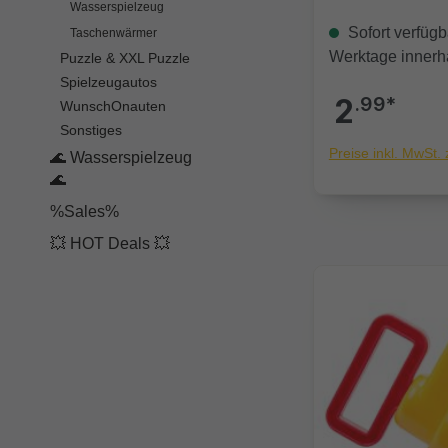
Wasserspielzeug
Sofort verfügba
Taschenwärmer
Werktage innerh
Puzzle & XXL Puzzle
Spielzeugautos
2
.99*
WunschOnauten
Sonstiges
Preise inkl. MwSt.
🌊 Wasserspielzeug
🌊
%Sales%
💥 HOT Deals 💥