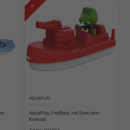
%
AQUAPLAY
 0 von 5 Sternen
Durchschnittliche Bewertung von 0 von 5 Sterne
rt
AquaPlay, FireBoat, mit Sven dem
Krokodil