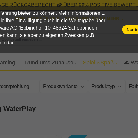
TAGE RÜCKGABERECHT
ÜBER 99% POSITIVE BEWERTU
fahrung bieten zu können.
Mehr Informationen ...
DEIN SHOP FÜR SPIEL, SPASS UND VIELES MEHR...
n Sie Ihre Einwilligung auch in die Weitergabe über
pware AG (Ebbinghoff 10, 48624 Schöppingen,
Nur t
nen kann, sie aber zu eigenen Zwecken (z.B.
Suchbegriff eingeben ...
en darf.
aming
Rund ums Zuhause
Spiel &Spaß
🌊 Wa
ersempfehlung
Produktvariante
Produkttyp
Far
g WaterPlay