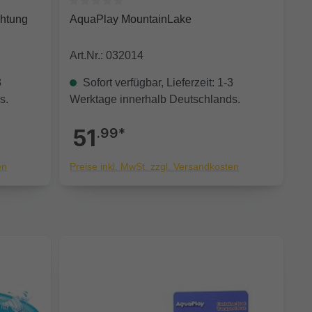
 0 von 5 Sternen
Durchschnittliche Bewertung von 0 von 5 Sterne
chtung
AquaPlay MountainLake
Art.Nr.: 032014
3
Sofort verfügbar, Lieferzeit: 1-3
s.
Werktage innerhalb Deutschlands.
51
.99*
en
Preise inkl. MwSt. zzgl. Versandkosten