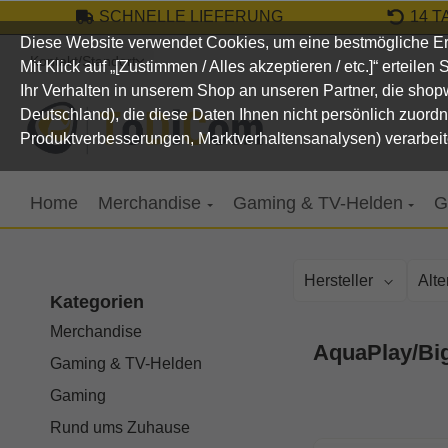
SCHNELLE LIEFERUNG
14 
um Hauptinhalt springen
Zur Suche springen
Zur Hauptnavigation springen
Diese Website verwendet Cookies, um eine bestmögliche Er
Kontakt/Standort
Mit Klick auf „[Zustimmen / Alles akzeptieren / etc.]“ erteile
Ihr Verhalten in unserem Shop an unseren Partner, die sho
Deutschland), die diese Daten Ihnen nicht persönlich zuord
Produktverbesserungen, Marktverhaltensanalysen) verarbeit
Home
Merchandise
Gaming & TV-Helden
G
Hersteller
Alt
Kategorien
Merchandise
AquaPlay/Bi
Gaming & TV-Helden
Gaming
Rund ums Zuhause