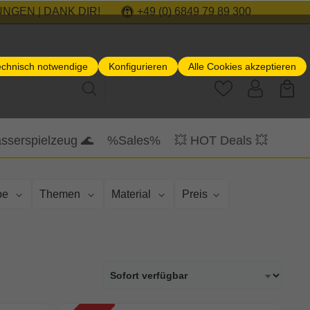
NGEN | DANK DIR!
+49 (0) 6849 79 89 300
echnisch notwendige
Konfigurieren
Alle Cookies akzeptieren
sserspielzeug 🌊
%Sales%
💥 HOT Deals 💥
be
Themen
Material
Preis