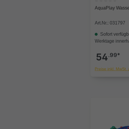
Durchschnittlich
AquaPlay Wasse
Art.Nr.: 031797
Sofort verfügba
Werktage innerh
54
.99*
Preise inkl. MwSt.