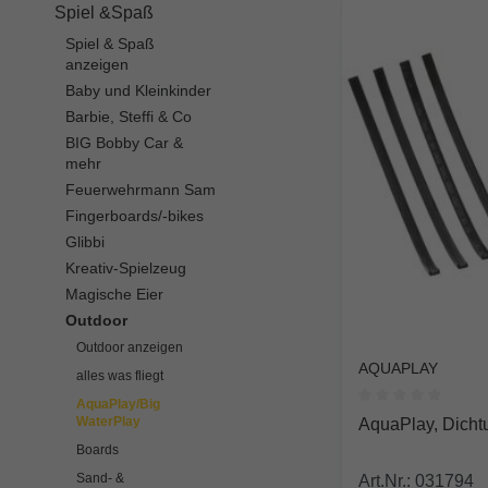
Spiel &Spaß
Spiel & Spaß
anzeigen
Baby und Kleinkinder
Barbie, Steffi & Co
BIG Bobby Car &
mehr
Feuerwehrmann Sam
Fingerboards/-bikes
Glibbi
Kreativ-Spielzeug
Magische Eier
Outdoor
Outdoor anzeigen
AQUAPLAY
alles was fliegt
AquaPlay/Big
Durchschnittlich
WaterPlay
AquaPlay, Dicht
Boards
Sand- &
Art.Nr.: 031794