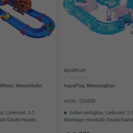
AQUAPLAY
e Bewertung von 0 von 5 Sternen
Durchschnittliche Bewertung von
rWheel, Wasserbahn
AquaPlay, Meerjungfrau
Art.Nr.: 034330
r, Lieferzeit: 1-3
Sofort verfügbar, Lieferzeit: 1-
alb Deutschlands.
Werktage innerhalb Deutschland