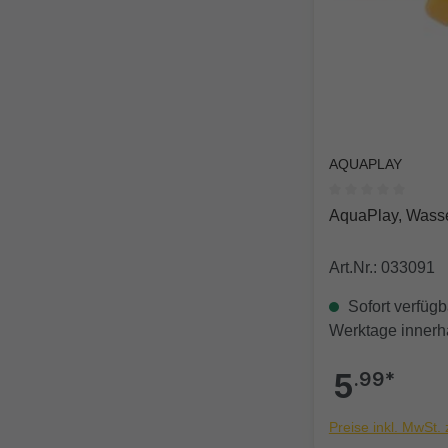
AQUAPLAY
Durchschnittlich
AquaPlay, Wasse
Art.Nr.: 033091
Sofort verfügba
Werktage innerh
5
.99*
Preise inkl. MwSt.