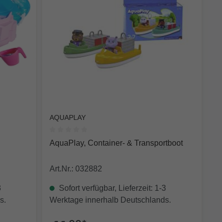
AQUAPLAY
 0 von 5 Sternen
Durchschnittliche Bewertung von 0 von 5 Sterne
AquaPlay, Container- & Transportboot
Art.Nr.: 032882
3
Sofort verfügbar, Lieferzeit: 1-3
s.
Werktage innerhalb Deutschlands.