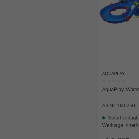
AQUAPLAY
Durchschnittlich
AquaPlay, Wate
Art.Nr.: 046260
Sofort verfügba
Werktage innerh