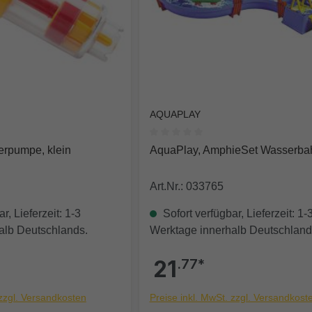
AQUAPLAY
e Bewertung von 0 von 5 Sternen
Durchschnittliche Bewertung von
rpumpe, klein
AquaPlay, AmphieSet Wasserba
Art.Nr.: 033765
r, Lieferzeit: 1-3
Sofort verfügbar, Lieferzeit: 1-
alb Deutschlands.
Werktage innerhalb Deutschland
21
.77*
 zzgl. Versandkosten
Preise inkl. MwSt. zzgl. Versandkost