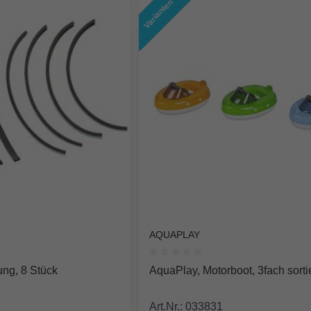
Varianten
%
AQUAPLAY
e Bewertung von 0 von 5 Sternen
Durchschnittliche Bewertung von
ung, 8 Stück
AquaPlay, Motorboot, 3fach sortie
Art.Nr.: 033831