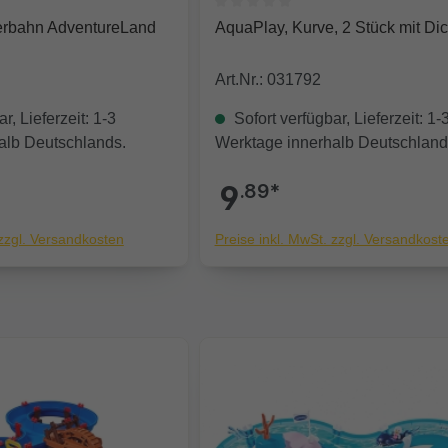
e Bewertung von 0 von 5 Sternen
Durchschnittliche Bewertung von
rbahn AdventureLand
AquaPlay, Kurve, 2 Stück mit Di
Art.Nr.: 031792
r, Lieferzeit: 1-3
Sofort verfügbar, Lieferzeit: 1-
alb Deutschlands.
Werktage innerhalb Deutschland
9
.89*
 zzgl. Versandkosten
Preise inkl. MwSt. zzgl. Versandkost