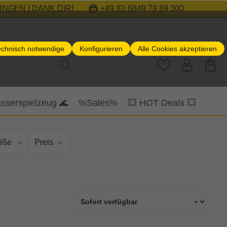
NGEN | DANK DIR!
+49 (0) 6849 79 89 300
echnisch notwendige
Konfigurieren
Alle Cookies akzeptieren
sserspielzeug 🌊
%Sales%
💥 HOT Deals 💥
öße
Preis