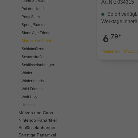
Oscar & Owluna
Art.Nr.: 034315
Pat der Hund
Sofort verfügba
Pony Stars
Werktage innerh
Spring/Summer
Stone Age Friends
6
.79*
Shaun das Schaf
Schlafmützen
Preise inkl. MwSt.
Sesamstraße
Schlüsselanhänger
Winter
Winterfriends
Wild Friends
Wolf Ulvy
Homies
Mützen und Caps
Nintendo Fanartikel
Schlüsselanhänger
Sonstige Fanartikel