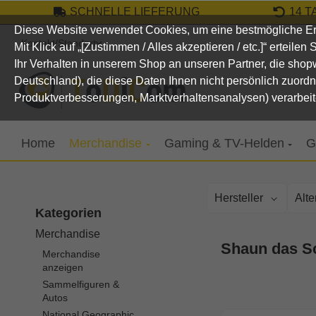
SCHNELLE LIEFERUNG
14 
um Hauptinhalt springen
Zur Suche springen
Zur Hauptnavigation springen
Diese Website verwendet Cookies, um eine bestmögliche Er
Kontakt/Standort
Mit Klick auf „[Zustimmen / Alles akzeptieren / etc.]“ erteile
Ihr Verhalten in unserem Shop an unseren Partner, die sho
Deutschland), die diese Daten Ihnen nicht persönlich zuord
Produktverbesserungen, Marktverhaltensanalysen) verarbeit
Home
Merchandise
Gaming & TV-Helden
G
Hersteller
Alt
Kategorien
Merchandise
Shaun das S
Merchandise
anzeigen
Sammelfiguren &
Autos
National Geographic