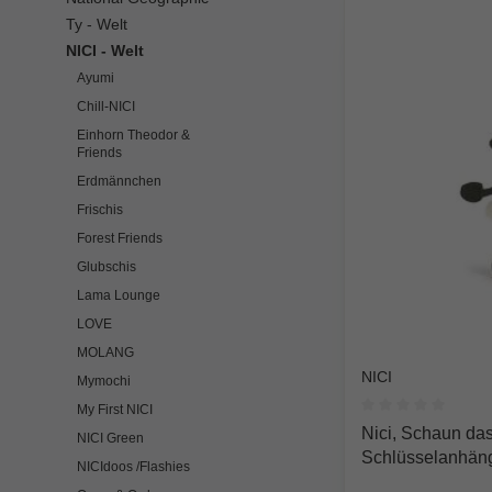
Ty - Welt
NICI - Welt
Ayumi
Chill-NICI
Einhorn Theodor &
Friends
Erdmännchen
Frischis
Forest Friends
Glubschis
Lama Lounge
LOVE
MOLANG
NICI
Mymochi
My First NICI
Durchschnittlich
Nici, Schaun das
NICI Green
Schlüsselanhäng
NICIdoos /Flashies