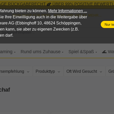
TAGE RÜCKGABERECHT
ÜBER 99% POSITIVE BEWERTU
fahrung bieten zu können.
Mehr Informationen ...
DEIN SHOP FÜR SPIEL, SPASS UND VIELES MEHR...
n Sie Ihre Einwilligung auch in die Weitergabe über
pware AG (Ebbinghoff 10, 48624 Schöppingen,
Nur t
nen kann, sie aber zu eigenen Zwecken (z.B.
Suchbegriff eingeben ...
en darf.
aming
Rund ums Zuhause
Spiel &Spaß
🌊 Wa
ersempfehlung
Produkttyp
Oft Wird Gesucht
Gr
chaf