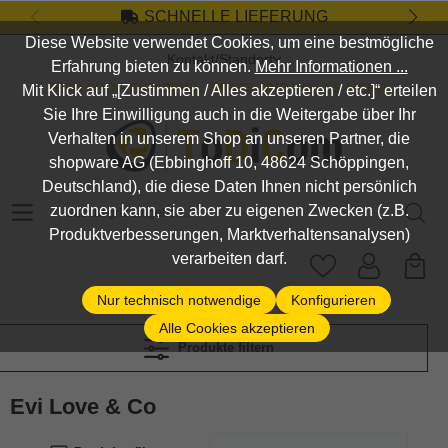
SCHNELLE LIEFERUNG
Zum Hauptinhalt springen
Diese Website verwendet Cookies, um eine bestmögliche
Kontakt/Standort
Erfahrung bieten zu können.
Mehr Informationen ...
DEIN SHOP FÜR SPIEL, SPASS UND VIELES MEHR...
Mit Klick auf „[Zustimmen / Alles akzeptieren / etc.]“ erteilen
Sie Ihre Einwilligung auch in die Weitergabe über Ihr
Verhalten in unserem Shop an unseren Partner, die
shopware AG (Ebbinghoff 10, 48624 Schöppingen,
Deutschland), die diese Daten Ihnen nicht persönlich
Suchbegriff eingeben ...
zuordnen kann, sie aber zu eigenen Zwecken (z.B.
Produktverbesserungen, Marktverhaltensanalysen)
verarbeiten darf.
Nur technisch notwendige
Konfigurieren
Alle Cookies akzeptieren
Produkte filtern
Evi Love & Co