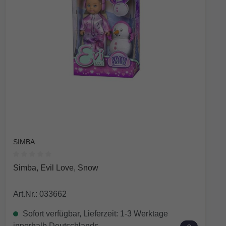
SIMBA
Durchschnittliche Bewertung von 0 von 5 Sternen
Simba, Evil Love, Snow
Art.Nr.: 033662
Sofort verfügbar, Lieferzeit: 1-3 Werktage
innerhalb Deutschlands.