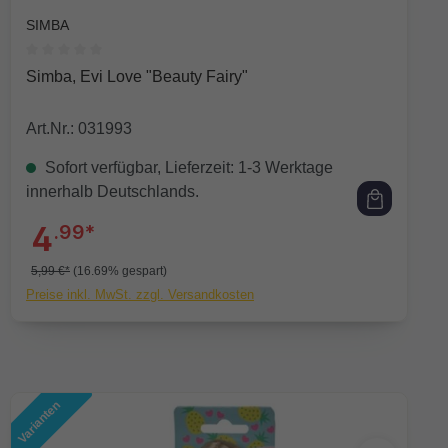
SIMBA
Durchschnittliche Bewertung von 0 von 5 Sternen
Simba, Evi Love "Beauty Fairy"
Art.Nr.: 031993
Sofort verfügbar, Lieferzeit: 1-3 Werktage
innerhalb Deutschlands.
4
.99*
5,99 €*
(16.69% gespart)
Preise inkl. MwSt. zzgl. Versandkosten
Varianten