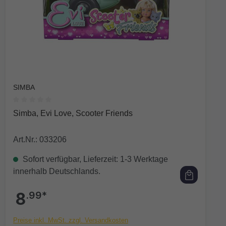
SIMBA
Durchschnittliche Bewertung von 0 von 5 Sternen
Simba, Evi Love, Scooter Friends
Art.Nr.: 033206
Sofort verfügbar, Lieferzeit: 1-3 Werktage
innerhalb Deutschlands.
8
.99*
Preise inkl. MwSt. zzgl. Versandkosten