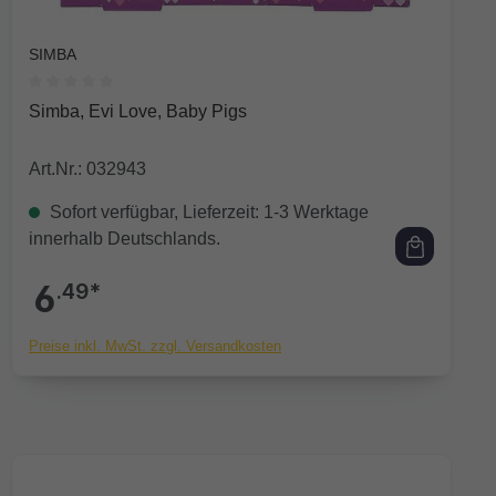
SIMBA
Durchschnittliche Bewertung von 0 von 5 Sternen
Simba, Evi Love, Baby Pigs
Art.Nr.: 032943
Sofort verfügbar, Lieferzeit: 1-3 Werktage
innerhalb Deutschlands.
6
.49*
Preise inkl. MwSt. zzgl. Versandkosten