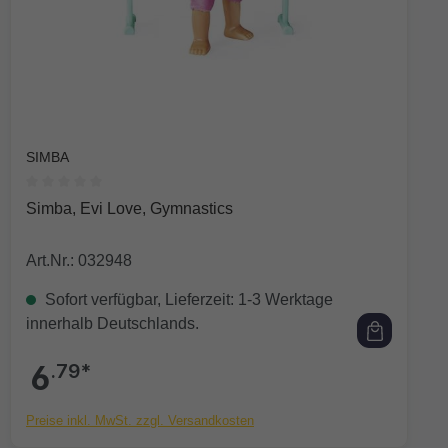
SIMBA
Durchschnittliche Bewertung von 0 von 5 Sternen
Simba, Evi Love, Gymnastics
Art.Nr.: 032948
Sofort verfügbar, Lieferzeit: 1-3 Werktage
innerhalb Deutschlands.
6
.79*
Preise inkl. MwSt. zzgl. Versandkosten