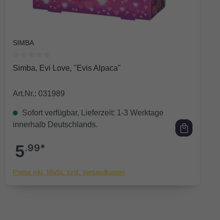
SIMBA
Durchschnittliche Bewertung von 0 von 5 Sternen
Simba, Evi Love, "Evis Alpaca"
Art.Nr.: 031989
Sofort verfügbar, Lieferzeit: 1-3 Werktage
innerhalb Deutschlands.
5
.99*
Preise inkl. MwSt. zzgl. Versandkosten