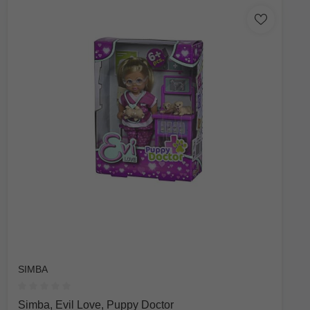
SIMBA
Durchschnittliche Bewertung von 0 von 5 Sternen
Simba, Evil Love, Puppy Doctor