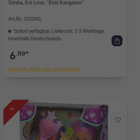
Durchschnittliche Bewertung von 0 von 5 Sternen
Simba, Evi Love, "Evis Kangaroo"
Art.Nr.: 032041
Sofort verfügbar, Lieferzeit: 1-3 Werktage
innerhalb Deutschlands.
6
.99*
Preise inkl. MwSt. zzgl. Versandkosten
%