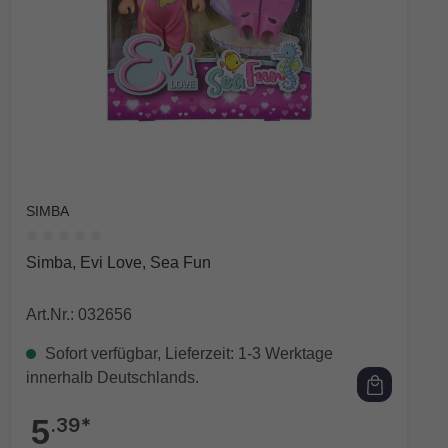
SIMBA
Durchschnittliche Bewertung von 0 von 5 Sternen
Simba, Evi Love, Sea Fun
Art.Nr.: 032656
Sofort verfügbar, Lieferzeit: 1-3 Werktage
innerhalb Deutschlands.
5
.39*