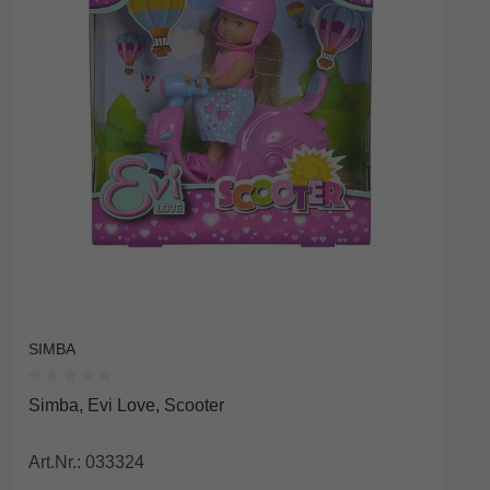
SIMBA
Durchschnittliche Bewertung von 0 von 5 Sternen
Simba, Evi Love, Scooter
Art.Nr.: 033324