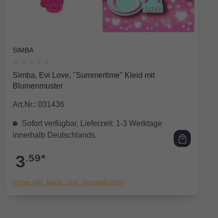
SIMBA
Durchschnittliche Bewertung von 0 von 5 Sternen
Simba, Evi Love, "Summertime" Kleid mit
Blumenmuster
Art.Nr.: 031436
Sofort verfügbar, Lieferzeit: 1-3 Werktage
innerhalb Deutschlands.
3
.59*
Preise inkl. MwSt. zzgl. Versandkosten