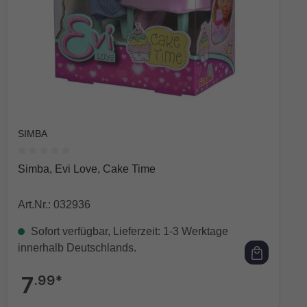
SIMBA
Durchschnittliche Bewertung von 0 von 5 Sternen
Simba, Evi Love, Cake Time
Art.Nr.: 032936
Sofort verfügbar, Lieferzeit: 1-3 Werktage
innerhalb Deutschlands.
7
.99*