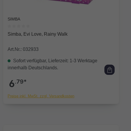
SIMBA
Durchschnittliche Bewertung von 0 von 5 Sternen
Simba, Evi Love, Rainy Walk
Art.Nr.: 032933
Sofort verfügbar, Lieferzeit: 1-3 Werktage
innerhalb Deutschlands.
6
.79*
Preise inkl. MwSt. zzgl. Versandkosten