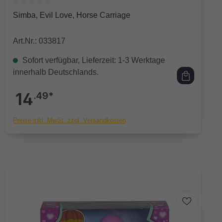
Durchschnittliche Bewertung von 0 von 5 Sternen
Simba, Evil Love, Horse Carriage
Art.Nr.: 033817
Sofort verfügbar, Lieferzeit: 1-3 Werktage
innerhalb Deutschlands.
14
.49*
Preise inkl. MwSt. zzgl. Versandkosten