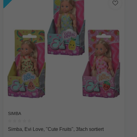
SIMBA
Durchschnittliche Bewertung von 0 von 5 Sternen
Simba, Evi Love, "Cute Fruits", 3fach sortiert