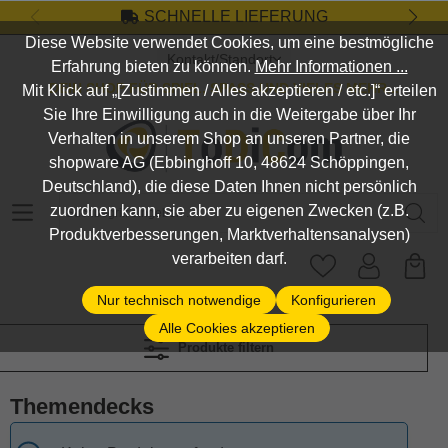
SCHNELLE LIEFERUNG
Zum Hauptinhalt springen
Diese Website verwendet Cookies, um eine bestmögliche
Kontakt/Standort
Erfahrung bieten zu können.
Mehr Informationen ...
DEIN SHOP FÜR SPIEL, SPASS UND VIELES MEHR...
Mit Klick auf „[Zustimmen / Alles akzeptieren / etc.]“ erteilen
Sie Ihre Einwilligung auch in die Weitergabe über Ihr
Verhalten in unserem Shop an unseren Partner, die
shopware AG (Ebbinghoff 10, 48624 Schöppingen,
Deutschland), die diese Daten Ihnen nicht persönlich
Suchbegriff eingeben ...
zuordnen kann, sie aber zu eigenen Zwecken (z.B.
Produktverbesserungen, Marktverhaltensanalysen)
verarbeiten darf.
Nur technisch notwendige
Konfigurieren
Alle Cookies akzeptieren
Produkte filtern
Themendecks