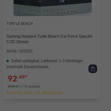
TURTLE BEACH
Durchschnittliche Bewertung von 0 von 5 Sternen
Gaming Headset Turtle Beach Ear Force Spectre
COD Ghosts
Art.Nr.: 023252
Sofort verfügbar, Lieferzeit: 1-3 Werktage
innerhalb Deutschlands.
92
.49*
99,99 €*
(7.5% gespart)
Preise inkl. MwSt. zzgl. Versandkosten