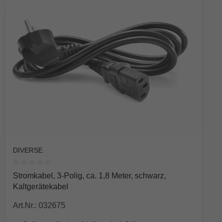
DIVERSE
Durchschnittliche Bewertung von 0 von 5 Sternen
Stromkabel, 3-Polig, ca. 1,8 Meter, schwarz,
Kaltgerätekabel
Art.Nr.: 032675