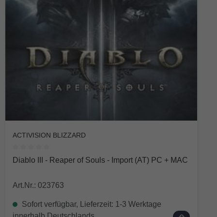
ACTIVISION BLIZZARD
Durchschnittliche Bewertung von 0 von 5 Sternen
Diablo III - Reaper of Souls - Import (AT) PC + MAC
Art.Nr.: 023763
Sofort verfügbar, Lieferzeit: 1-3 Werktage
innerhalb Deutschlands.