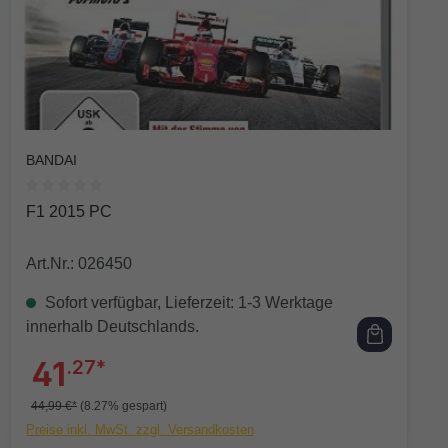
BANDAI
Durchschnittliche Bewertung von 0 von 5 Sternen
F1 2015 PC
Art.Nr.: 026450
Sofort verfügbar, Lieferzeit: 1-3 Werktage
innerhalb Deutschlands.
41
.27*
44,99 €*
(8.27% gespart)
Preise inkl. MwSt. zzgl. Versandkosten