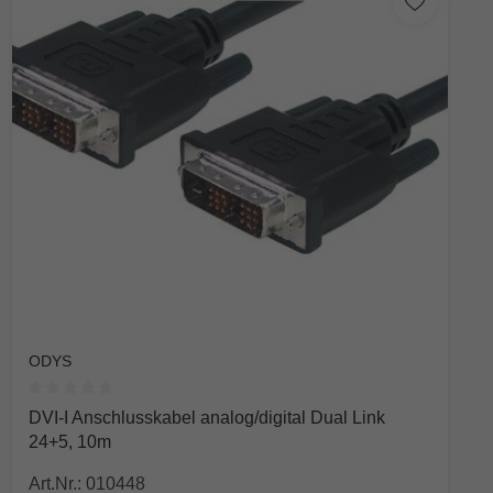
ODYS
Durchschnittliche Bewertung von 0 von 5 Sternen
DVI-I Anschlusskabel analog/digital Dual Link
24+5, 10m
Art.Nr.: 010448