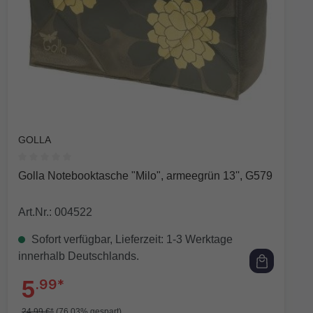
GOLLA
Durchschnittliche Bewertung von 0 von 5 Sternen
Golla Notebooktasche "Milo", armeegrün 13'', G579
Art.Nr.: 004522
Sofort verfügbar, Lieferzeit: 1-3 Werktage
innerhalb Deutschlands.
5
.99*
24,99 €*
(76.03% gespart)