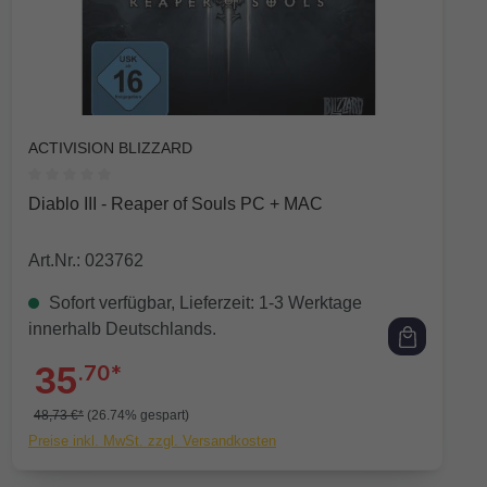
ACTIVISION BLIZZARD
Durchschnittliche Bewertung von 0 von 5 Sternen
Diablo III - Reaper of Souls PC + MAC
Art.Nr.: 023762
Sofort verfügbar, Lieferzeit: 1-3 Werktage
innerhalb Deutschlands.
35
.70*
48,73 €*
(26.74% gespart)
Preise inkl. MwSt. zzgl. Versandkosten