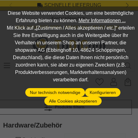
SCHNELLE LIEFERUNG
Zum Hauptinhalt springen
Diese Website verwendet Cookies, um eine bestmögliche
Kontakt/Standort
Erfahrung bieten zu können.
Mehr Informationen ...
DEIN SHOP FÜR SPIEL, SPASS UND VIELES MEHR...
Mit Klick auf „[Zustimmen / Alles akzeptieren / etc.]“ erteilen
Sie Ihre Einwilligung auch in die Weitergabe über Ihr
Verhalten in unserem Shop an unseren Partner, die
shopware AG (Ebbinghoff 10, 48624 Schöppingen,
Deutschland), die diese Daten Ihnen nicht persönlich
Suchbegriff eingeben ...
zuordnen kann, sie aber zu eigenen Zwecken (z.B.
Produktverbesserungen, Marktverhaltensanalysen)
verarbeiten darf.
Nur technisch notwendige
Konfigurieren
Alle Cookies akzeptieren
Produkte filtern
Hardware/Zubehör