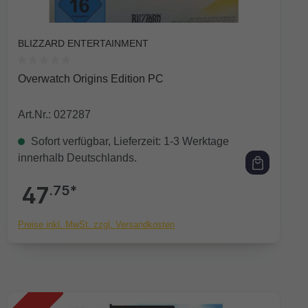
BLIZZARD ENTERTAINMENT
Durchschnittliche Bewertung von 0 von 5 Sternen
Overwatch Origins Edition PC
Art.Nr.: 027287
Sofort verfügbar, Lieferzeit: 1-3 Werktage
innerhalb Deutschlands.
47
.75*
Preise inkl. MwSt. zzgl. Versandkosten