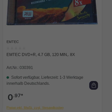
EMTEC
Durchschnittliche Bewertung von 0 von 5 Sternen
EMTEC DVD+R, 4.7 GB, 120 MIN,. 8X
Art.Nr.: 030391
Sofort verfügbar, Lieferzeit: 1-3 Werktage
innerhalb Deutschlands.
0
.97*
Preise inkl. MwSt. zzgl. Versandkosten