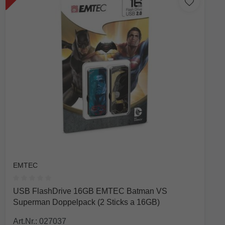
EMTEC
Durchschnittliche Bewertung von 0 von 5 Sternen
USB FlashDrive 16GB EMTEC Batman VS
Superman Doppelpack (2 Sticks a 16GB)
Art.Nr.: 027037