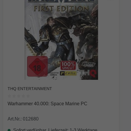
THQ ENTERTAINMENT
Durchschnittliche Bewertung von 0 von 5 Sternen
Warhammer 40.000: Space Marine PC
Art.Nr.: 012680
Sofort verfügbar, Lieferzeit: 1-3 Werktage