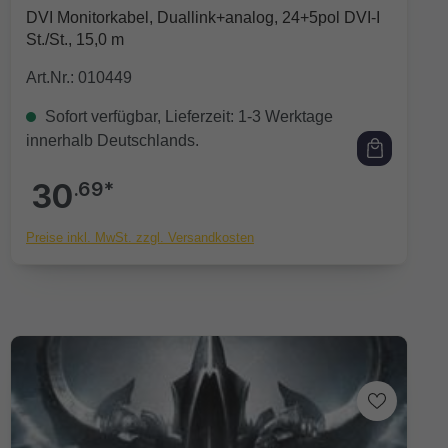
Durchschnittliche Bewertung von 0 von 5 Sternen
DVI Monitorkabel, Duallink+analog, 24+5pol DVI-I
St./St., 15,0 m
Art.Nr.: 010449
Sofort verfügbar, Lieferzeit: 1-3 Werktage
innerhalb Deutschlands.
30
.69*
Preise inkl. MwSt. zzgl. Versandkosten