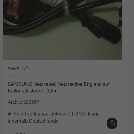
SAMSUNG
Durchschnittliche Bewertung von 0 von 5 Sternen
SAMSUNG Netzkabel, Netzstecker England auf
Kaltgerätestecker, 1,8m
Art.Nr.: 023267
Sofort verfügbar, Lieferzeit: 1-3 Werktage
innerhalb Deutschlands.