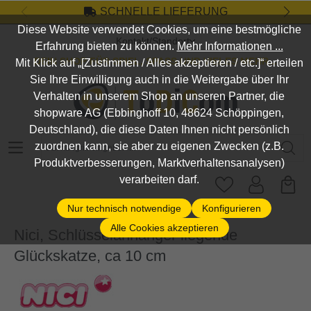
SCHNELLE LIEFERUNG
Zum Hauptinhalt springen
Diese Website verwendet Cookies, um eine bestmögliche
Kontakt/Standort
Erfahrung bieten zu können.
Mehr Informationen ...
DEIN SHOP FÜR SPIEL, SPASS UND VIELES MEHR...
Mit Klick auf „[Zustimmen / Alles akzeptieren / etc.]“ erteilen
Sie Ihre Einwilligung auch in die Weitergabe über Ihr
Verhalten in unserem Shop an unseren Partner, die
shopware AG (Ebbinghoff 10, 48624 Schöppingen,
Deutschland), die diese Daten Ihnen nicht persönlich
Suchbegriff eingeben ...
zuordnen kann, sie aber zu eigenen Zwecken (z.B.
Produktverbesserungen, Marktverhaltensanalysen)
verarbeiten darf.
Nur technisch notwendige
Konfigurieren
Alle Cookies akzeptieren
Nici, Schlüsselanhänger liegende
Glückskatze, ca 10 cm