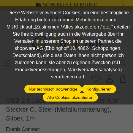
SCHNELLE LIEFERUNG
Zum Hauptinhalt springen
Diese Website verwendet Cookies, um eine bestmögliche
Kontakt/Standort
Erfahrung bieten zu können.
Mehr Informationen ...
DEIN SHOP FÜR SPIEL, SPASS UND VIELES MEHR...
Mit Klick auf „[Zustimmen / Alles akzeptieren / etc.]“ erteilen
Sie Ihre Einwilligung auch in die Weitergabe über Ihr
Verhalten in unserem Shop an unseren Partner, die
shopware AG (Ebbinghoff 10, 48624 Schöppingen,
Deutschland), die diese Daten Ihnen nicht persönlich
Suchbegriff eingeben ...
zuordnen kann, sie aber zu eigenen Zwecken (z.B.
Produktverbesserungen, Marktverhaltensanalysen)
verarbeiten darf.
Nur technisch notwendige
Konfigurieren
Alle Cookies akzeptieren
USB 2.0 Lade-Sync Kabel Stecker A an
Stecker C, Steel (Metallumantelung),
Silber, 1m
Exertis Connect