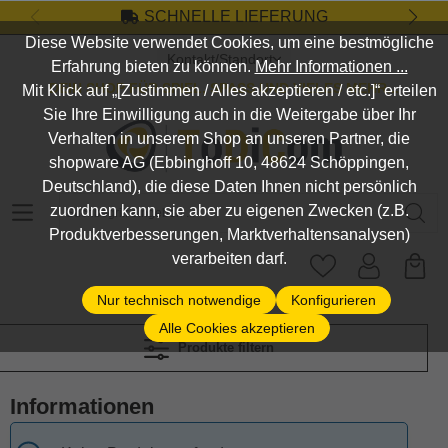
SCHNELLE LIEFERUNG
Zum Hauptinhalt springen
Diese Website verwendet Cookies, um eine bestmögliche
Kontakt/Standort
Erfahrung bieten zu können.
Mehr Informationen ...
DEIN SHOP FÜR SPIEL, SPASS UND VIELES MEHR...
Mit Klick auf „[Zustimmen / Alles akzeptieren / etc.]“ erteilen
Sie Ihre Einwilligung auch in die Weitergabe über Ihr
Verhalten in unserem Shop an unseren Partner, die
shopware AG (Ebbinghoff 10, 48624 Schöppingen,
Deutschland), die diese Daten Ihnen nicht persönlich
Suchbegriff eingeben ...
zuordnen kann, sie aber zu eigenen Zwecken (z.B.
Produktverbesserungen, Marktverhaltensanalysen)
verarbeiten darf.
Nur technisch notwendige
Konfigurieren
Alle Cookies akzeptieren
Produkte filtern
Informationen