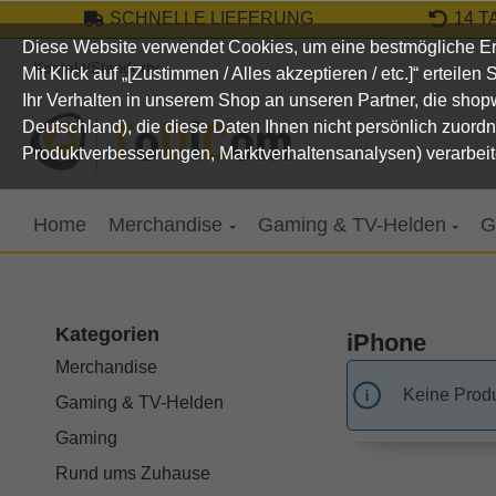
SCHNELLE LIEFERUNG
14 
um Hauptinhalt springen
Zur Suche springen
Zur Hauptnavigation springen
Diese Website verwendet Cookies, um eine bestmögliche Er
Kontakt/Standort
Mit Klick auf „[Zustimmen / Alles akzeptieren / etc.]“ erteile
Ihr Verhalten in unserem Shop an unseren Partner, die sho
Deutschland), die diese Daten Ihnen nicht persönlich zuord
Produktverbesserungen, Marktverhaltensanalysen) verarbeit
Home
Merchandise
Gaming & TV-Helden
G
Kategorien
iPhone
Merchandise
Keine Prod
Gaming & TV-Helden
Gaming
Rund ums Zuhause