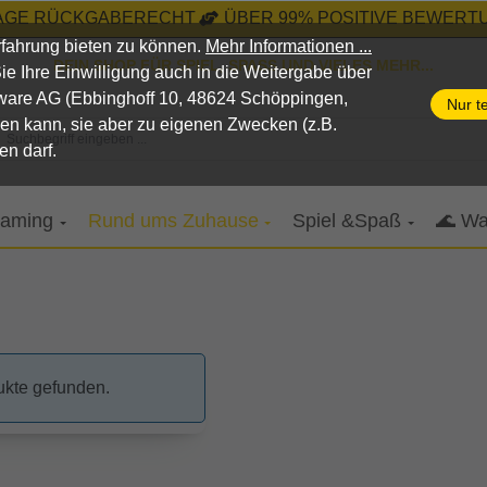
TAGE RÜCKGABERECHT
ÜBER 99% POSITIVE BEWERTU
fahrung bieten zu können.
Mehr Informationen ...
DEIN SHOP FÜR SPIEL, SPASS UND VIELES MEHR...
n Sie Ihre Einwilligung auch in die Weitergabe über
pware AG (Ebbinghoff 10, 48624 Schöppingen,
Nur t
nen kann, sie aber zu eigenen Zwecken (z.B.
Suchbegriff eingeben ...
en darf.
aming
Rund ums Zuhause
Spiel &Spaß
🌊 Wa
ukte gefunden.