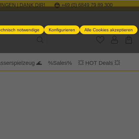
NGEN | DANK DIR!
+49 (0) 6849 79 89 300
echnisch notwendige
Konfigurieren
Alle Cookies akzeptieren
sserspielzeug 🌊
%Sales%
💥 HOT Deals 💥