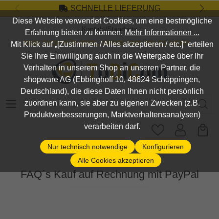
SCHNELLE LIEFERUNG
Zum Hauptinhalt springen
Diese Website verwendet Cookies, um eine bestmögliche
Kontakt/Standort
Erfahrung bieten zu können.
Mehr Informationen ...
DEIN SHOP FÜR SPIEL, SPASS UND VIELES MEHR...
Mit Klick auf „[Zustimmen / Alles akzeptieren / etc.]“ erteilen
Sie Ihre Einwilligung auch in die Weitergabe über Ihr
Verhalten in unserem Shop an unseren Partner, die
shopware AG (Ebbinghoff 10, 48624 Schöppingen,
Deutschland), die diese Daten Ihnen nicht persönlich
Suchbegriff eingeben ...
zuordnen kann, sie aber zu eigenen Zwecken (z.B.
Produktverbesserungen, Marktverhaltensanalysen)
verarbeiten darf.
Nur technisch notwendige
Konfigurieren
Alle Cookies akzeptieren
FAQ´s Kauf auf Rechnung mit PayPal