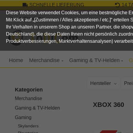
SCHNELLE LIEFERUNG
14 
um Hauptinhalt springen
Zur Suche springen
Zur Hauptnavigation springen
Diese Website verwendet Cookies, um eine bestmögliche Er
Kontakt/Standort
Mit Klick auf „[Zustimmen / Alles akzeptieren / etc.]“ erteile
Ihr Verhalten in unserem Shop an unseren Partner, die sho
Deutschland), die diese Daten Ihnen nicht persönlich zuord
Produktverbesserungen, Marktverhaltensanalysen) verarbeit
Home
Merchandise
Gaming & TV-Helden
G
Hersteller
Prei
Kategorien
Merchandise
XBOX 360
Gaming & TV-Helden
Gaming
Skylanders