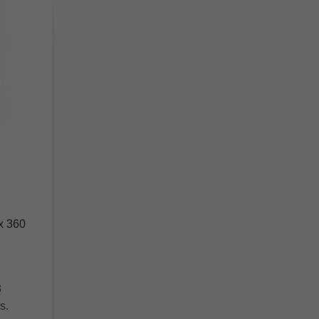
 0 von 5 Sternen
ual (UK) X-Box 360
3
s.