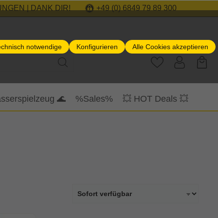
NGEN | DANK DIR!
+49 (0) 6849 79 89 300
echnisch notwendige
Konfigurieren
Alle Cookies akzeptieren
sserspielzeug 🌊
%Sales%
💥 HOT Deals 💥