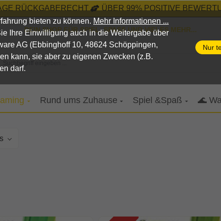
TAGE RÜCKGABERECHT
ÜBER 99% POSITIVE BEWERTU
fahrung bieten zu können.
Mehr Informationen ...
DEIN SHOP FÜR SPIEL, SPASS UND VIELES MEHR...
n Sie Ihre Einwilligung auch in die Weitergabe über
pware AG (Ebbinghoff 10, 48624 Schöppingen,
Nur t
nen kann, sie aber zu eigenen Zwecken (z.B.
Suchbegriff eingeben ...
en darf.
aming
Rund ums Zuhause
Spiel &Spaß
🌊 Wa
s