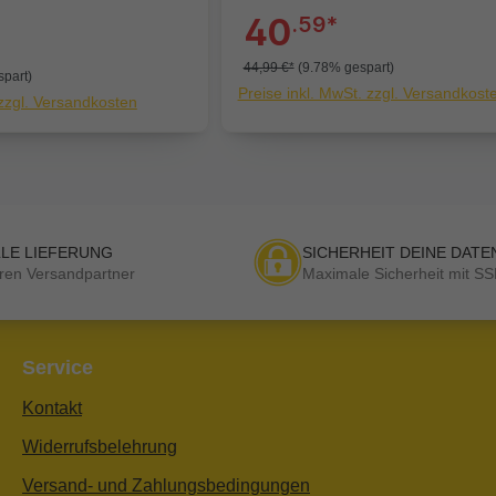
40
.59*
44,99 €*
(9.78% gespart)
part)
Preise inkl. MwSt. zzgl. Versandkost
 zzgl. Versandkosten
LE LIEFERUNG
SICHERHEIT DEINE DATE
ren Versandpartner
Maximale Sicherheit mit SS
Service
Kontakt
Widerrufsbelehrung
Versand- und Zahlungsbedingungen