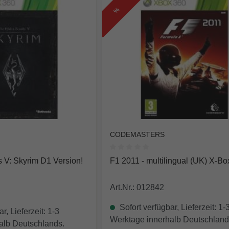
%
CODEMASTERS
e Bewertung von 0 von 5 Sternen
Durchschnittliche Bewertung von
yrim D1 Version!
F1 2011 - multiling
Art.Nr.: 012842
Sofort verfügbar, Lieferzeit: 1-
r, Lieferzeit: 1-3
Werktage innerhalb Deutschland
alb Deutschlands.