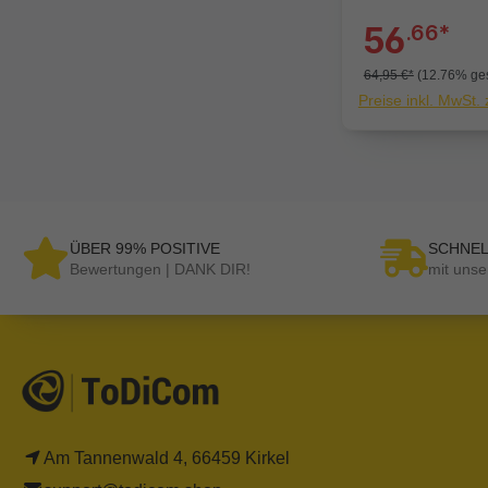
56
.66*
64,95 €*
(12.76% ges
Preise inkl. MwSt.
ÜBER 99% POSITIVE
SCHNEL
Bewertungen | DANK DIR!
mit unse
Am Tannenwald 4, 66459 Kirkel