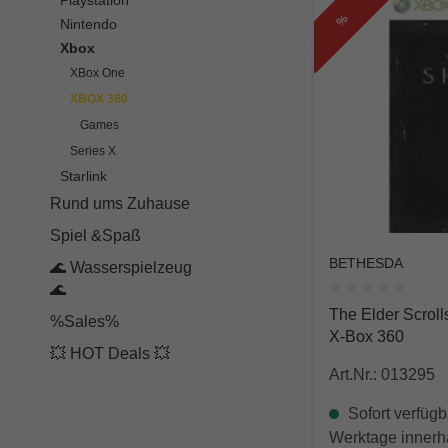
Playstation
%
Nintendo
Xbox
XBox One
XBOX 360
Games
Series X
Starlink
Rund ums Zuhause
Spiel &Spaß
BETHESDA
🌊 Wasserspielzeug
🌊
Durchschnittlich
The Elder Scrolls V: Sk
%Sales%
X-Box 360
💥 HOT Deals 💥
Art.Nr.: 013295
Sofort verfügba
Werktage innerh