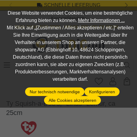
SCHNELLE LIEFERUNG
Zum Hauptinhalt springen
Diese Website verwendet Cookies, um eine bestmögliche
Kontakt/Standort
Erfahrung bieten zu können.
Mehr Informationen ...
DEIN SHOP FÜR SPIEL, SPASS UND VIELES MEHR...
Mit Klick auf „[Zustimmen / Alles akzeptieren / etc.]“ erteilen
Sie Ihre Einwilligung auch in die Weitergabe über Ihr
Verhalten in unserem Shop an unseren Partner, die
shopware AG (Ebbinghoff 10, 48624 Schöppingen,
Deutschland), die diese Daten Ihnen nicht persönlich
Suchbegriff eingeben ...
zuordnen kann, sie aber zu eigenen Zwecken (z.B.
Produktverbesserungen, Marktverhaltensanalysen)
verarbeiten darf.
Nur technisch notwendige
Konfigurieren
Alle Cookies akzeptieren
Ty Squish-a-Boo's, "Linus" Lemur, ca
25cm