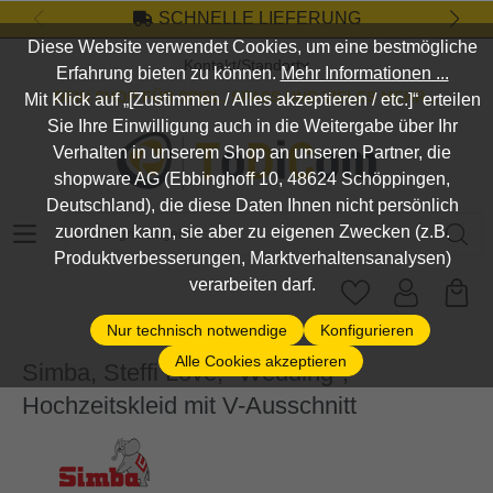
SCHNELLE LIEFERUNG
Zum Hauptinhalt springen
Diese Website verwendet Cookies, um eine bestmögliche
Kontakt/Standort
Erfahrung bieten zu können.
Mehr Informationen ...
DEIN SHOP FÜR SPIEL, SPASS UND VIELES MEHR...
Mit Klick auf „[Zustimmen / Alles akzeptieren / etc.]“ erteilen
Sie Ihre Einwilligung auch in die Weitergabe über Ihr
Verhalten in unserem Shop an unseren Partner, die
shopware AG (Ebbinghoff 10, 48624 Schöppingen,
Deutschland), die diese Daten Ihnen nicht persönlich
Suchbegriff eingeben ...
zuordnen kann, sie aber zu eigenen Zwecken (z.B.
Produktverbesserungen, Marktverhaltensanalysen)
verarbeiten darf.
Nur technisch notwendige
Konfigurieren
Alle Cookies akzeptieren
Simba, Steffi Love, "Wedding",
Hochzeitskleid mit V-Ausschnitt