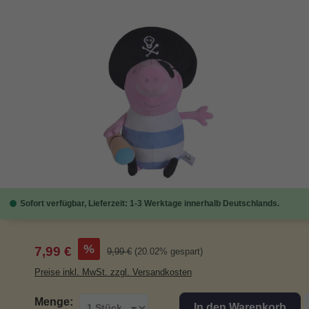
Bildergalerie überspringen
Sofort verfügbar, Lieferzeit: 1-3 Werktage innerhalb Deutschlands.
Verkaufspreis:
%
7,99 €
Regulärer Preis:
9,99 €
(20.02% gespart)
Preise inkl. MwSt. zzgl. Versandkosten
Menge:
In den Warenkorb