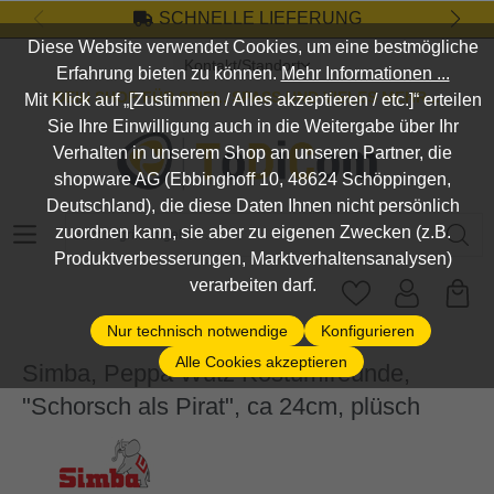
SCHNELLE LIEFERUNG
Zum Hauptinhalt springen
Diese Website verwendet Cookies, um eine bestmögliche
Kontakt/Standort
Erfahrung bieten zu können.
Mehr Informationen ...
DEIN SHOP FÜR SPIEL, SPASS UND VIELES MEHR...
Mit Klick auf „[Zustimmen / Alles akzeptieren / etc.]“ erteilen
Sie Ihre Einwilligung auch in die Weitergabe über Ihr
Verhalten in unserem Shop an unseren Partner, die
shopware AG (Ebbinghoff 10, 48624 Schöppingen,
Deutschland), die diese Daten Ihnen nicht persönlich
Suchbegriff eingeben ...
zuordnen kann, sie aber zu eigenen Zwecken (z.B.
Produktverbesserungen, Marktverhaltensanalysen)
verarbeiten darf.
Nur technisch notwendige
Konfigurieren
Alle Cookies akzeptieren
Simba, Peppa Wutz Kostümfreunde,
"Schorsch als Pirat", ca 24cm, plüsch