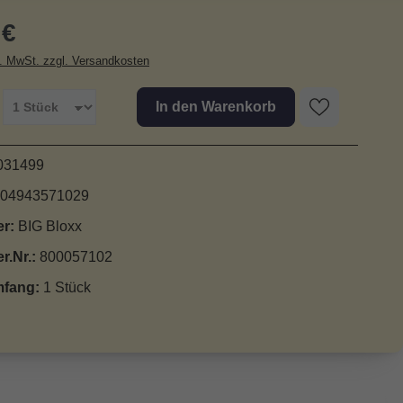
r Preis:
 €
l. MwSt. zzgl. Versandkosten
In den Warenkorb
031499
04943571029
er:
BIG Bloxx
er.Nr.:
800057102
mfang:
1 Stück