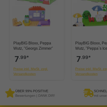
PlayBIG Bloxx, Peppa
PlayBIG Bloxx, P
Wutz, "Georgs Zimmer"
Wutz, "Peppa`s Ic
7
.99*
7
.99*
Preise inkl. MwSt. zzgl.
Preise inkl. MwSt. zzg
Versandkosten
Versandkosten
ÜBER 99% POSITIVE
SCHNEL
Bewertungen | DANK DIR!
mit unse