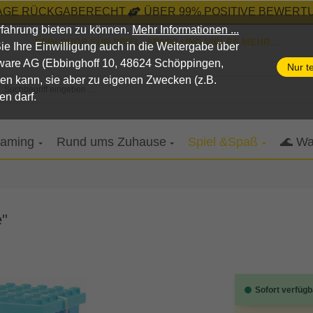
TAGE RÜCKGABERECHT
ÜBER 99% POSITIVE BEWERTU
fahrung bieten zu können.
Mehr Informationen ...
DEIN SHOP FÜR SPIEL, SPASS UND VIELES MEHR...
n Sie Ihre Einwilligung auch in die Weitergabe über
pware AG (Ebbinghoff 10, 48624 Schöppingen,
Nur t
nen kann, sie aber zu eigenen Zwecken (z.B.
Suchbegriff eingeben ...
en darf.
aming
Rund ums Zuhause
Spiel &Spaß
🌊 Wa
e"
Sofort verfügb