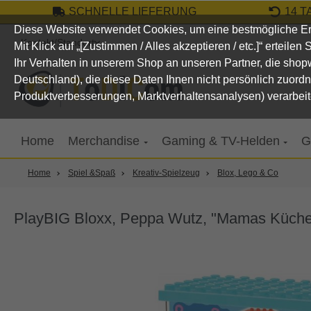
SCHNELLE LIEFERUNG
14 
um Hauptinhalt springen
Zur Suche springen
Zur Hauptnavigation springen
Diese Website verwendet Cookies, um eine bestmögliche Er
Kontakt/Standort
Mit Klick auf „[Zustimmen / Alles akzeptieren / etc.]“ erteile
Ihr Verhalten in unserem Shop an unseren Partner, die sho
Deutschland), die diese Daten Ihnen nicht persönlich zuord
Produktverbesserungen, Marktverhaltensanalysen) verarbeit
Home
Merchandise
Gaming & TV-Helden
G
Home
Spiel &Spaß
Kreativ-Spielzeug
Blox, Lego & Co
PlayBIG Bloxx, Peppa Wutz, "Mamas Küch
Bildergalerie überspringen