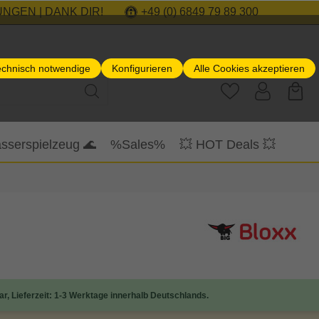
NGEN | DANK DIR!
+49 (0) 6849 79 89 300
echnisch notwendige
Konfigurieren
Alle Cookies akzeptieren
sserspielzeug 🌊
%Sales%
💥 HOT Deals 💥
ar, Lieferzeit: 1-3 Werktage innerhalb Deutschlands.