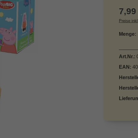
Reguläre
7,99
Preise ink
Menge:
Art.Nr.:
EAN:
40
Herstell
Herstell
Lieferu