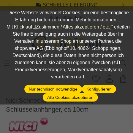
SCHNELLE LIEFERUNG
Zum Hauptinhalt springen
Diese Website verwendet Cookies, um eine bestmögliche
Kontakt/Standort
Erfahrung bieten zu können.
Mehr Informationen ...
DEIN SHOP FÜR SPIEL, SPASS UND VIELES MEHR...
Mit Klick auf „[Zustimmen / Alles akzeptieren / etc.]“ erteilen
Sie Ihre Einwilligung auch in die Weitergabe über Ihr
Verhalten in unserem Shop an unseren Partner, die
shopware AG (Ebbinghoff 10, 48624 Schöppingen,
Deutschland), die diese Daten Ihnen nicht persönlich
Suchbegriff eingeben ...
zuordnen kann, sie aber zu eigenen Zwecken (z.B.
Produktverbesserungen, Marktverhaltensanalysen)
verarbeiten darf.
Nur technisch notwendige
Konfigurieren
Alle Cookies akzeptieren
Nici Schnecke "Schnecki", lila,
Schlüsselanhänger, ca 10cm