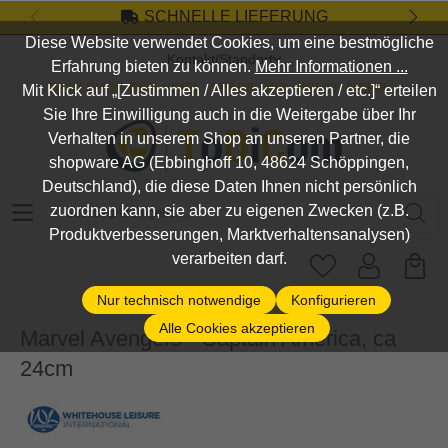
SCHNELLE LIEFERUNG
Zum Hauptinhalt springen
Diese Website verwendet Cookies, um eine bestmögliche
Kontakt/Standort
Erfahrung bieten zu können.
Mehr Informationen ...
DEIN SHOP FÜR SPIEL, SPASS UND VIELES MEHR...
Mit Klick auf „[Zustimmen / Alles akzeptieren / etc.]“ erteilen
Sie Ihre Einwilligung auch in die Weitergabe über Ihr
Verhalten in unserem Shop an unseren Partner, die
shopware AG (Ebbinghoff 10, 48624 Schöppingen,
Deutschland), die diese Daten Ihnen nicht persönlich
Suchbegriff eingeben ...
zuordnen kann, sie aber zu eigenen Zwecken (z.B.
Produktverbesserungen, Marktverhaltensanalysen)
verarbeiten darf.
Nur technisch notwendige
Konfigurieren
Alle Cookies akzeptieren
Marvel Avengers - Captain America, ca
24cm