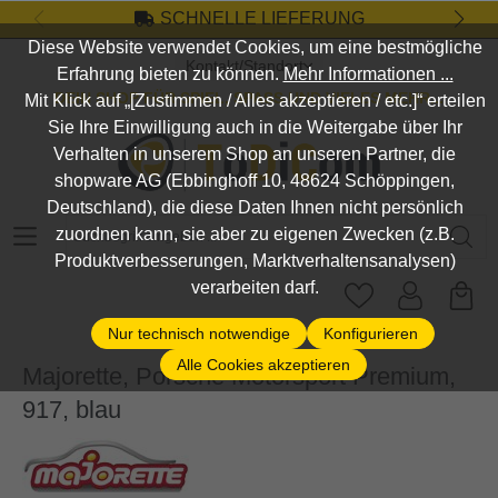
SCHNELLE LIEFERUNG
Zum Hauptinhalt springen
Diese Website verwendet Cookies, um eine bestmögliche
Kontakt/Standort
Erfahrung bieten zu können.
Mehr Informationen ...
DEIN SHOP FÜR SPIEL, SPASS UND VIELES MEHR...
Mit Klick auf „[Zustimmen / Alles akzeptieren / etc.]“ erteilen
Sie Ihre Einwilligung auch in die Weitergabe über Ihr
Verhalten in unserem Shop an unseren Partner, die
shopware AG (Ebbinghoff 10, 48624 Schöppingen,
Deutschland), die diese Daten Ihnen nicht persönlich
Suchbegriff eingeben ...
zuordnen kann, sie aber zu eigenen Zwecken (z.B.
Produktverbesserungen, Marktverhaltensanalysen)
verarbeiten darf.
Nur technisch notwendige
Konfigurieren
Alle Cookies akzeptieren
Majorette, Porsche Motorsport Premium,
917, blau