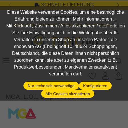
SCHNELLE LIEFERUNG
Zum Hauptinhalt springen
Diese Website verwendet Cookies, um eine bestmögliche
Kontakt/Standort
Erfahrung bieten zu können.
Mehr Informationen ...
DEIN SHOP FÜR SPIEL, SPASS UND VIELES MEHR...
Mit Klick auf „[Zustimmen / Alles akzeptieren / etc.]“ erteilen
Sie Ihre Einwilligung auch in die Weitergabe über Ihr
Verhalten in unserem Shop an unseren Partner, die
shopware AG (Ebbinghoff 10, 48624 Schöppingen,
Deutschland), die diese Daten Ihnen nicht persönlich
Suchbegriff eingeben ...
zuordnen kann, sie aber zu eigenen Zwecken (z.B.
Produktverbesserungen, Marktverhaltensanalysen)
verarbeiten darf.
Nur technisch notwendige
Konfigurieren
Alle Cookies akzeptieren
MGA, L.O.L Surprise Hairvibes