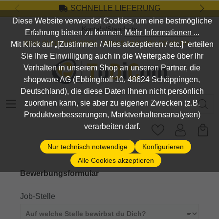
SCHNELLE LIEFERUNG
Zum Hauptinhalt springen
Diese Website verwendet Cookies, um eine bestmögliche
Kontakt/Standort
Erfahrung bieten zu können.
Mehr Informationen ...
DEIN SHOP FÜR SPIEL, SPASS UND VIELES MEHR...
Mit Klick auf „[Zustimmen / Alles akzeptieren / etc.]“ erteilen
Sie Ihre Einwilligung auch in die Weitergabe über Ihr
Verhalten in unserem Shop an unseren Partner, die
shopware AG (Ebbinghoff 10, 48624 Schöppingen,
Deutschland), die diese Daten Ihnen nicht persönlich
Suchbegriff eingeben ...
zuordnen kann, sie aber zu eigenen Zwecken (z.B.
Produktverbesserungen, Marktverhaltensanalysen)
verarbeiten darf.
Nur technisch notwendige
Konfigurieren
Alle Cookies akzeptieren
Bewerbungsformular
Job-Stelle