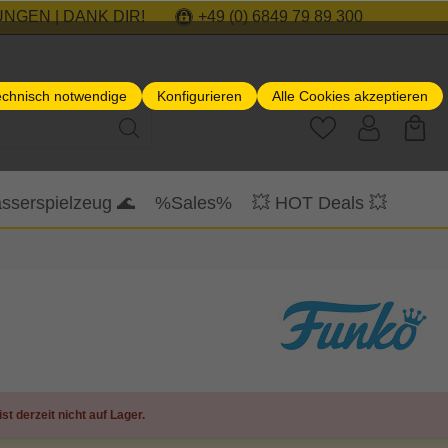
NGEN | DANK DIR!
+49 (0) 6849 79 89 300
echnisch notwendige
Konfigurieren
Alle Cookies akzeptieren
sserspielzeug 🌊
%Sales%
💥 HOT Deals 💥
ist derzeit nicht auf Lager.