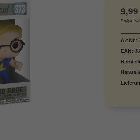
Reguläre
9,99
Preise ink
Art.Nr.:
EAN:
88
Herstell
Herstell
Lieferu