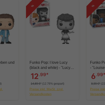
%
%
eben und
Funko Pop: I love Lucy
Funko Po
(black and white) - "Lucy
- "Louise
LE"
12
.99*
6
.99
t)
14,89 €*
(12.76% gespart)
8,99 €*
(2
l.
Preise inkl. MwSt. zzgl.
Preise ink
Versandkosten
Versandk