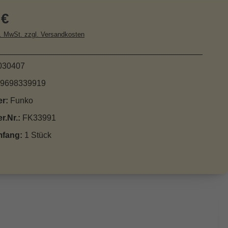
r Preis:
 €
l. MwSt. zzgl. Versandkosten
030407
9698339919
er:
Funko
er.Nr.:
FK33991
mfang:
1 Stück