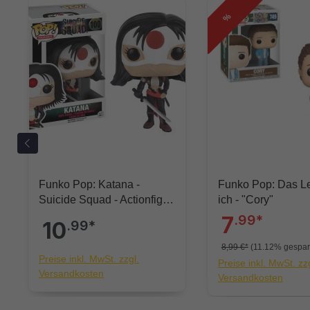
%
Funko Pop: Katana -
Funko Pop: Das L
Suicide Squad - Actionfigur
ich - "Cory"
für Sammler ca.9cm
7
.99*
10
.99*
8,99 €*
(11.12% gespar
Preise inkl. MwSt. zzgl.
Preise inkl. MwSt. zzg
Versandkosten
Versandkosten