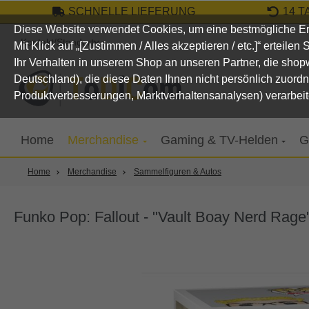
SCHNELLE LIEFERUNG
14 
um Hauptinhalt springen
Zur Suche springen
Zur Hauptnavigation springen
Diese Website verwendet Cookies, um eine bestmögliche Er
Kontakt/Standort
Mit Klick auf „[Zustimmen / Alles akzeptieren / etc.]“ erteile
Ihr Verhalten in unserem Shop an unseren Partner, die sho
Deutschland), die diese Daten Ihnen nicht persönlich zuord
Produktverbesserungen, Marktverhaltensanalysen) verarbeit
Home
Merchandise
Gaming & TV-Helden
G
Home
Merchandise
Sammelfiguren & Autos
Funko Pop: Fallout - "Vault Boay Nerd Rage
Bildergalerie überspringen