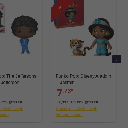
%
p: The Jeffersons
Funko Pop: Diseny Aladdin
 Jefferson"
- "Jasmin"
*
7
.73*
2.25% gespart)
10,99 €*
(29.66% gespart)
l. MwSt. zzgl.
Preise inkl. MwSt. zzgl.
osten
Versandkosten