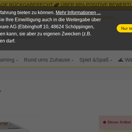
TAGE RÜCKGABERECHT
ÜBER 99% POSITIVE BEWERTU
fahrung bieten zu können.
Mehr Informationen ...
DEIN SHOP FÜR SPIEL, SPASS UND VIELES MEHR...
n Sie Ihre Einwilligung auch in die Weitergabe über
pware AG (Ebbinghoff 10, 48624 Schöppingen,
Nur t
nen kann, sie aber zu eigenen Zwecken (z.B.
Suchbegriff eingeben ...
en darf.
aming
Rund ums Zuhause
Spiel &Spaß
🌊 Wa
"
Dieser Artikel 