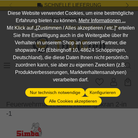
SCHNELLE LIEFERUNG
Zum Hauptinhalt springen
Diese Website verwendet Cookies, um eine bestmögliche
Kontakt/Standort
Erfahrung bieten zu können.
Mehr Informationen ...
DEIN SHOP FÜR SPIEL, SPASS UND VIELES MEHR...
Mit Klick auf „[Zustimmen / Alles akzeptieren / etc.]“ erteilen
Sie Ihre Einwilligung auch in die Weitergabe über Ihr
Verhalten in unserem Shop an unseren Partner, die
shopware AG (Ebbinghoff 10, 48624 Schöppingen,
Deutschland), die diese Daten Ihnen nicht persönlich
Suchbegriff eingeben ...
zuordnen kann, sie aber zu eigenen Zwecken (z.B.
Produktverbesserungen, Marktverhaltensanalysen)
verarbeiten darf.
Nur technisch notwendige
Konfigurieren
Alle Cookies akzeptieren
Feuerwehrmann Sam, Rettungskran 2-in
-1