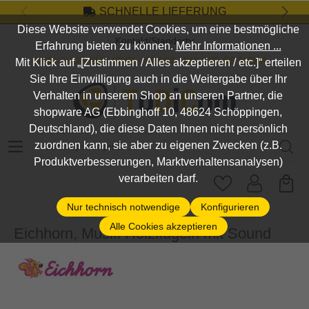
SCHNELLE LIEFERUNG
Zum Hauptinhalt springen
Diese Website verwendet Cookies, um eine bestmögliche
Kontakt/Standort
Erfahrung bieten zu können.
Mehr Informationen ...
DEIN SHOP FÜR SPIEL, SPASS UND VIELES MEHR...
Mit Klick auf „[Zustimmen / Alles akzeptieren / etc.]“ erteilen
Sie Ihre Einwilligung auch in die Weitergabe über Ihr
Verhalten in unserem Shop an unseren Partner, die
shopware AG (Ebbinghoff 10, 48624 Schöppingen,
Deutschland), die diese Daten Ihnen nicht persönlich
Suchbegriff eingeben ...
zuordnen kann, sie aber zu eigenen Zwecken (z.B.
Produktverbesserungen, Marktverhaltensanalysen)
verarbeiten darf.
Nur technisch notwendige
Konfigurieren
Alle Cookies akzeptieren
Eichhorn, Musik Holzkugeln mit Sound