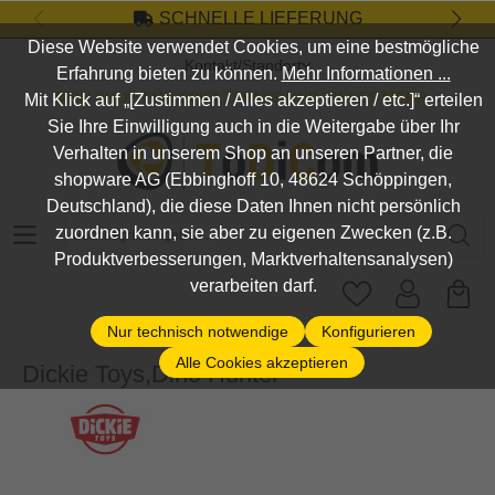
SCHNELLE LIEFERUNG
Zum Hauptinhalt springen
Diese Website verwendet Cookies, um eine bestmögliche
Kontakt/Standort
Erfahrung bieten zu können.
Mehr Informationen ...
DEIN SHOP FÜR SPIEL, SPASS UND VIELES MEHR...
Mit Klick auf „[Zustimmen / Alles akzeptieren / etc.]“ erteilen
Sie Ihre Einwilligung auch in die Weitergabe über Ihr
Verhalten in unserem Shop an unseren Partner, die
shopware AG (Ebbinghoff 10, 48624 Schöppingen,
Deutschland), die diese Daten Ihnen nicht persönlich
Suchbegriff eingeben ...
zuordnen kann, sie aber zu eigenen Zwecken (z.B.
Produktverbesserungen, Marktverhaltensanalysen)
verarbeiten darf.
Nur technisch notwendige
Konfigurieren
Alle Cookies akzeptieren
Dickie Toys,Dino Hunter