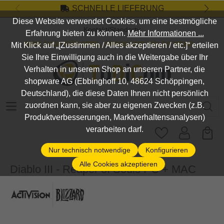
SCHNELLE LIEFERUNG
Zum Hauptinhalt springen
Diese Website verwendet Cookies, um eine bestmögliche
Kontakt/Standort
Erfahrung bieten zu können.
Mehr Informationen ...
DEIN SHOP FÜR SPIEL, SPASS UND VIELES MEHR...
Mit Klick auf „[Zustimmen / Alles akzeptieren / etc.]“ erteilen
Sie Ihre Einwilligung auch in die Weitergabe über Ihr
Verhalten in unserem Shop an unseren Partner, die
shopware AG (Ebbinghoff 10, 48624 Schöppingen,
Deutschland), die diese Daten Ihnen nicht persönlich
Suchbegriff eingeben ...
zuordnen kann, sie aber zu eigenen Zwecken (z.B.
Produktverbesserungen, Marktverhaltensanalysen)
verarbeiten darf.
Nur technisch notwendige
Konfigurieren
Alle Cookies akzeptieren
Diablo III - Reaper of Souls PC + MAC