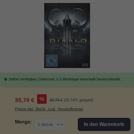
Bildergalerie überspringen
Sofort verfügbar, Lieferzeit: 1-3 Werktage innerhalb Deutschlands.
Verkaufspreis:
%
35,70 €
Regulärer Preis:
48,73 €
(26.74% gespart)
Preise inkl. MwSt. zzgl. Versandkosten
Menge:
In den Warenkorb