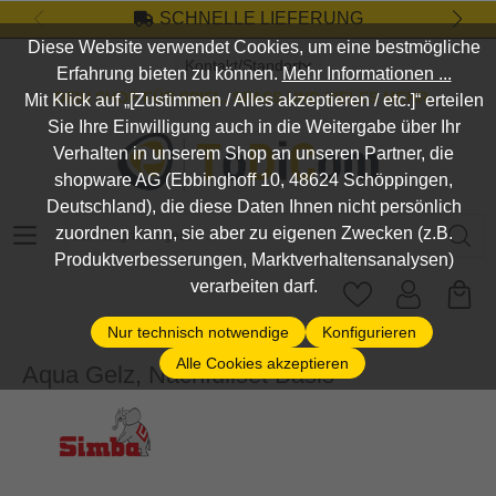
SCHNELLE LIEFERUNG
Zum Hauptinhalt springen
Diese Website verwendet Cookies, um eine bestmögliche
Kontakt/Standort
Erfahrung bieten zu können.
Mehr Informationen ...
DEIN SHOP FÜR SPIEL, SPASS UND VIELES MEHR...
Mit Klick auf „[Zustimmen / Alles akzeptieren / etc.]“ erteilen
Sie Ihre Einwilligung auch in die Weitergabe über Ihr
Verhalten in unserem Shop an unseren Partner, die
shopware AG (Ebbinghoff 10, 48624 Schöppingen,
Deutschland), die diese Daten Ihnen nicht persönlich
Suchbegriff eingeben ...
zuordnen kann, sie aber zu eigenen Zwecken (z.B.
Produktverbesserungen, Marktverhaltensanalysen)
verarbeiten darf.
Nur technisch notwendige
Konfigurieren
Alle Cookies akzeptieren
Aqua Gelz, Nachfüllset Basis