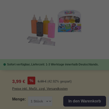
Bildergalerie überspringen
Sofort verfügbar, Lieferzeit: 1-3 Werktage innerhalb Deutschlands.
Verkaufspreis:
%
3,99 €
Regulärer Preis:
6,99 €
(42.92% gespart)
Preise inkl. MwSt. zzgl. Versandkosten
Menge:
In den Warenkorb