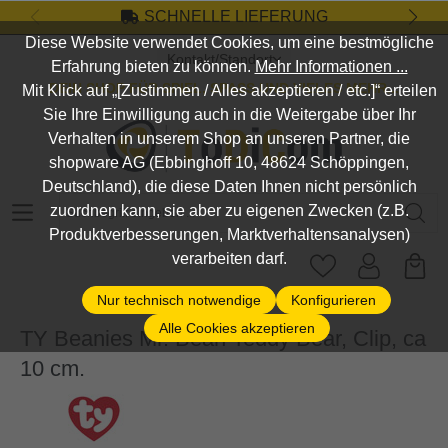
SCHNELLE LIEFERUNG
Zum Hauptinhalt springen
Diese Website verwendet Cookies, um eine bestmögliche
Kontakt/Standort
Erfahrung bieten zu können.
Mehr Informationen ...
DEIN SHOP FÜR SPIEL, SPASS UND VIELES MEHR...
Mit Klick auf „[Zustimmen / Alles akzeptieren / etc.]“ erteilen
Sie Ihre Einwilligung auch in die Weitergabe über Ihr
Verhalten in unserem Shop an unseren Partner, die
shopware AG (Ebbinghoff 10, 48624 Schöppingen,
Deutschland), die diese Daten Ihnen nicht persönlich
Suchbegriff eingeben ...
zuordnen kann, sie aber zu eigenen Zwecken (z.B.
Produktverbesserungen, Marktverhaltensanalysen)
verarbeiten darf.
Nur technisch notwendige
Konfigurieren
Alle Cookies akzeptieren
TY Beanies Mr. Bean Teddy Bear, Clip, ca
10 cm.