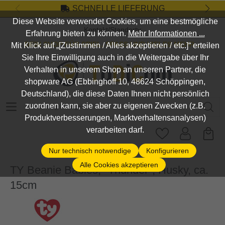
SCHNELLE LIEFERUNG
Zum Hauptinhalt springen
Diese Website verwendet Cookies, um eine bestmögliche
Kontakt/Standort
Erfahrung bieten zu können.
Mehr Informationen ...
DEIN SHOP FÜR SPIEL, SPASS UND VIELES MEHR...
Mit Klick auf „[Zustimmen / Alles akzeptieren / etc.]“ erteilen
Sie Ihre Einwilligung auch in die Weitergabe über Ihr
Verhalten in unserem Shop an unseren Partner, die
shopware AG (Ebbinghoff 10, 48624 Schöppingen,
Deutschland), die diese Daten Ihnen nicht persönlich
Suchbegriff eingeben ...
zuordnen kann, sie aber zu eigenen Zwecken (z.B.
Produktverbesserungen, Marktverhaltensanalysen)
verarbeiten darf.
Nur technisch notwendige
Konfigurieren
Alle Cookies akzeptieren
TY Beanie Babies, "Thunder", Husky, ca.
15cm