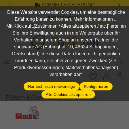
SCHNELLE LIEFERUNG
Zum Hauptinhalt springen
Diese Website verwendet Cookies, um eine bestmögliche
Kontakt/Standort
Erfahrung bieten zu können.
Mehr Informationen ...
DEIN SHOP FÜR SPIEL, SPASS UND VIELES MEHR...
Mit Klick auf „[Zustimmen / Alles akzeptieren / etc.]“ erteilen
Sie Ihre Einwilligung auch in die Weitergabe über Ihr
Verhalten in unserem Shop an unseren Partner, die
shopware AG (Ebbinghoff 10, 48624 Schöppingen,
Deutschland), die diese Daten Ihnen nicht persönlich
Suchbegriff eingeben ...
zuordnen kann, sie aber zu eigenen Zwecken (z.B.
Produktverbesserungen, Marktverhaltensanalysen)
verarbeiten darf.
Nur technisch notwendige
Konfigurieren
Alle Cookies akzeptieren
Plüsch-Küken im Körbchen, blau