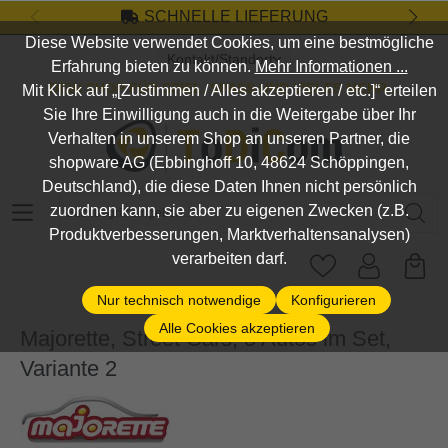
SCHNELLE LIEFERUNG
Zum Hauptinhalt springen
Diese Website verwendet Cookies, um eine bestmögliche
Kontakt/Standort
Erfahrung bieten zu können.
Mehr Informationen ...
DEIN SHOP FÜR SPIEL, SPASS UND VIELES MEHR...
Mit Klick auf „[Zustimmen / Alles akzeptieren / etc.]“ erteilen
Sie Ihre Einwilligung auch in die Weitergabe über Ihr
Verhalten in unserem Shop an unseren Partner, die
shopware AG (Ebbinghoff 10, 48624 Schöppingen,
Deutschland), die diese Daten Ihnen nicht persönlich
Suchbegriff eingeben ...
zuordnen kann, sie aber zu eigenen Zwecken (z.B.
Produktverbesserungen, Marktverhaltensanalysen)
verarbeiten darf.
Nur technisch notwendige
Konfigurieren
Alle Cookies akzeptieren
Majorette, Street Cars, 5 Autos im Set,
Variante 2