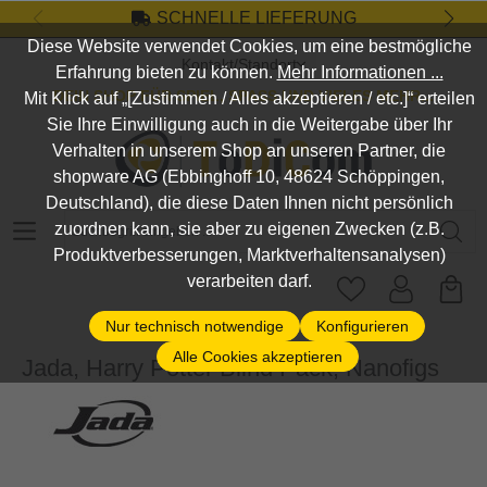
SCHNELLE LIEFERUNG
Zum Hauptinhalt springen
Diese Website verwendet Cookies, um eine bestmögliche
Kontakt/Standort
Erfahrung bieten zu können.
Mehr Informationen ...
DEIN SHOP FÜR SPIEL, SPASS UND VIELES MEHR...
Mit Klick auf „[Zustimmen / Alles akzeptieren / etc.]“ erteilen
Sie Ihre Einwilligung auch in die Weitergabe über Ihr
Verhalten in unserem Shop an unseren Partner, die
shopware AG (Ebbinghoff 10, 48624 Schöppingen,
Deutschland), die diese Daten Ihnen nicht persönlich
Suchbegriff eingeben ...
zuordnen kann, sie aber zu eigenen Zwecken (z.B.
Produktverbesserungen, Marktverhaltensanalysen)
verarbeiten darf.
Nur technisch notwendige
Konfigurieren
Alle Cookies akzeptieren
Jada, Harry Potter Blind Pack, Nanofigs