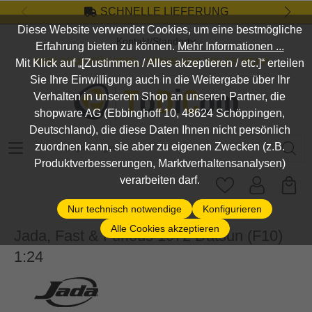
SCHNELLE LIEFERUNG
Zum Hauptinhalt springen
Diese Website verwendet Cookies, um eine bestmögliche
Kontakt/Standort
Erfahrung bieten zu können.
Mehr Informationen ...
DEIN SHOP FÜR SPIEL, SPASS UND VIELES MEHR...
Mit Klick auf „[Zustimmen / Alles akzeptieren / etc.]“ erteilen
Sie Ihre Einwilligung auch in die Weitergabe über Ihr
Verhalten in unserem Shop an unseren Partner, die
shopware AG (Ebbinghoff 10, 48624 Schöppingen,
Deutschland), die diese Daten Ihnen nicht persönlich
Suchbegriff eingeben ...
zuordnen kann, sie aber zu eigenen Zwecken (z.B.
Produktverbesserungen, Marktverhaltensanalysen)
verarbeiten darf.
Nur technisch notwendige
Konfigurieren
Alle Cookies akzeptieren
Jada, Fast & Furious 1972 Datsun (F10)
1:24