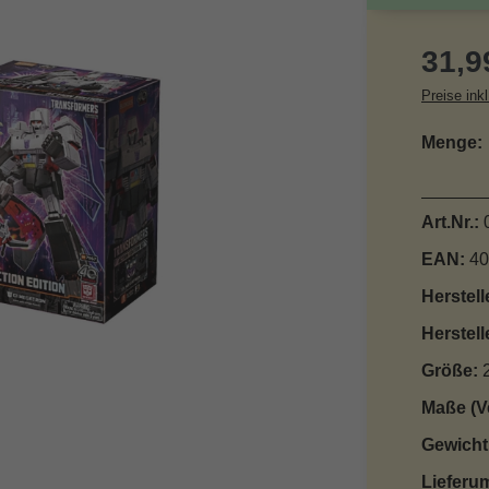
Reguläre
31,9
Preise ink
Menge:
Art.Nr.:
EAN:
40
Herstell
Herstell
Größe:
Maße (V
Gewicht
Lieferu