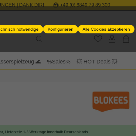
NGEN | DANK DIR!
+49 (0) 6849 79 89 300
echnisch notwendige
Konfigurieren
Alle Cookies akzeptieren
sserspielzeug 🌊
%Sales%
💥 HOT Deals 💥
ar, Lieferzeit: 1-3 Werktage innerhalb Deutschlands.