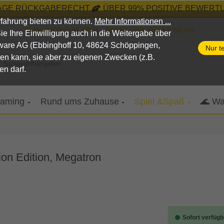
TAGE RÜCKGABERECHT
ÜBER 99% POSITIVE BEWERTU
fahrung bieten zu können.
Mehr Informationen ...
DEIN SHOP FÜR SPIEL, SPASS UND VIELES MEHR...
n Sie Ihre Einwilligung auch in die Weitergabe über
pware AG (Ebbinghoff 10, 48624 Schöppingen,
Nur t
nen kann, sie aber zu eigenen Zwecken (z.B.
Suchbegriff eingeben ...
en darf.
aming
Rund ums Zuhause
Spiel &Spaß
🌊 Wa
ion Edition, Megatron
Sofort verfügb