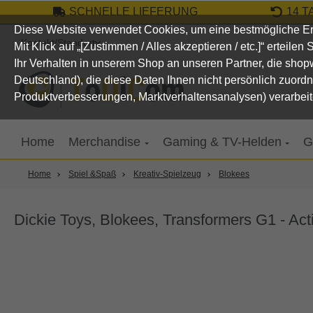
SCHNELLE LIEFERUNG
14 
um Hauptinhalt springen
Zur Suche springen
Zur Hauptnavigation springen
Diese Website verwendet Cookies, um eine bestmögliche Er
Kontakt/Standort
Mit Klick auf „[Zustimmen / Alles akzeptieren / etc.]“ erteile
Ihr Verhalten in unserem Shop an unseren Partner, die sho
Deutschland), die diese Daten Ihnen nicht persönlich zuord
Produktverbesserungen, Marktverhaltensanalysen) verarbeit
Home
Merchandise
Gaming & TV-Helden
G
Home
Spiel &Spaß
Kreativ-Spielzeug
Blokees
Dickie Toys, Blokees, Transformers G1 - Act
Bildergalerie überspringen