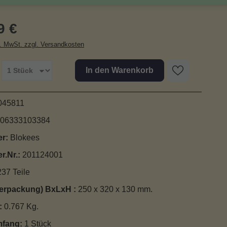
r Preis:
9 €
l. MwSt. zzgl. Versandkosten
In den Warenkorb
045811
06333103384
er:
Blokees
er.Nr.:
201124001
237 Teile
erpackung) BxLxH :
250 x 320 x 130 mm.
:
0.767 Kg.
mfang:
1 Stück