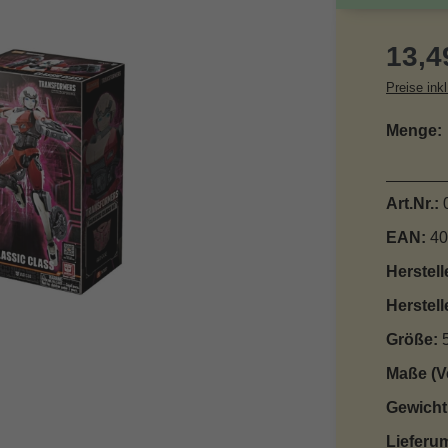
Reguläre
13,4
Preise ink
Menge:
Art.Nr.:
EAN:
40
Herstell
Herstell
Größe:
Maße (V
Gewicht
Lieferu