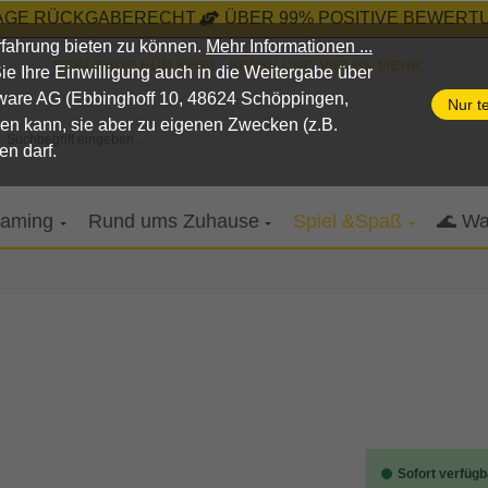
TAGE RÜCKGABERECHT
ÜBER 99% POSITIVE BEWERTU
fahrung bieten zu können.
Mehr Informationen ...
DEIN SHOP FÜR SPIEL, SPASS UND VIELES MEHR...
n Sie Ihre Einwilligung auch in die Weitergabe über
pware AG (Ebbinghoff 10, 48624 Schöppingen,
Nur t
nen kann, sie aber zu eigenen Zwecken (z.B.
Suchbegriff eingeben ...
en darf.
aming
Rund ums Zuhause
Spiel &Spaß
🌊 Wa
Sofort verfügb