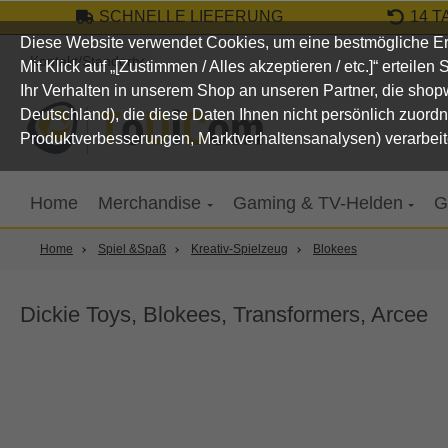
SCHNELLE LIEFERUNG
14 
um Hauptinhalt springen
Zur Suche springen
Zur Hauptnavigation springen
Diese Website verwendet Cookies, um eine bestmögliche Er
Kontakt/Standort
Mit Klick auf „[Zustimmen / Alles akzeptieren / etc.]“ erteile
Ihr Verhalten in unserem Shop an unseren Partner, die sho
Deutschland), die diese Daten Ihnen nicht persönlich zuord
Produktverbesserungen, Marktverhaltensanalysen) verarbeit
Home
Merchandise
Gaming & TV-Helden
G
Home
Spiel &Spaß
Kreativ-Spielzeug
Blokees
Dickie Toys, Blokees, Transformers, Arcee
Bildergalerie überspringen