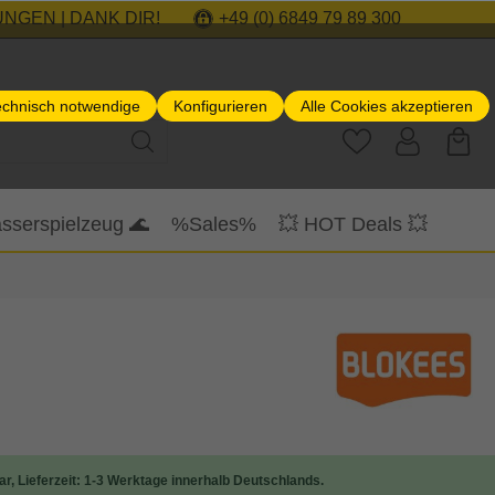
NGEN | DANK DIR!
+49 (0) 6849 79 89 300
echnisch notwendige
Konfigurieren
Alle Cookies akzeptieren
sserspielzeug 🌊
%Sales%
💥 HOT Deals 💥
ar, Lieferzeit: 1-3 Werktage innerhalb Deutschlands.