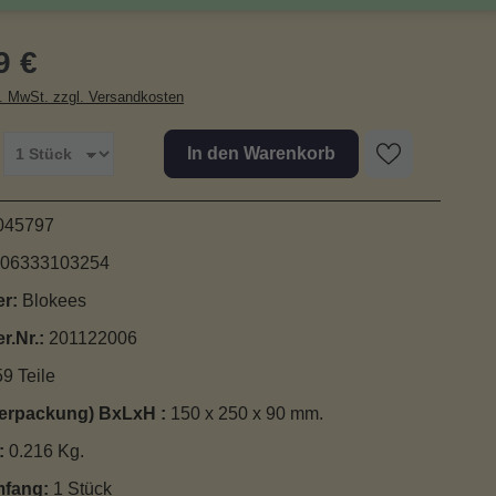
r Preis:
9 €
l. MwSt. zzgl. Versandkosten
In den Warenkorb
045797
06333103254
er:
Blokees
er.Nr.:
201122006
59 Teile
erpackung) BxLxH :
150 x 250 x 90 mm.
:
0.216 Kg.
mfang:
1 Stück